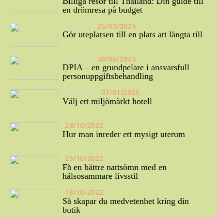
Billiga resor till Thailand: Din guide till
en drömresa på budget
NYHETER
25/07/2025
Gör uteplatsen till en plats att längta till
NYHETER
30/06/2025
DPIA – en grundpelare i ansvarsfull
personuppgiftsbehandling
SEMESTER
07/01/2025
Välj ett miljömärkt hotell
28/10/2022
Hur man inreder ett mysigt uterum
25/10/2022
Få en bättre nattsömn med en
hälsosammare livsstil
18/10/2022
Så skapar du medvetenhet kring din
butik