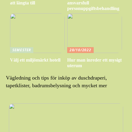
att längta till
ansvarsfull
personuppgiftsbehandling
SEMESTER
28/10/2022
Välj ett miljömärkt hotell
Hur man inreder ett mysigt
uterum
Vägledning och tips för inköp av duschdraperi,
tapetklister, badrumsbelysning och mycket mer